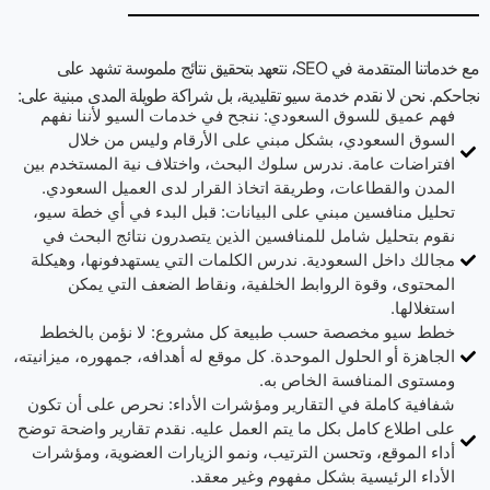
مع خدماتنا المتقدمة في SEO، نتعهد بتحقيق نتائج ملموسة تشهد على
نجاحكم. نحن لا نقدم خدمة سيو تقليدية، بل شراكة طويلة المدى مبنية على:
فهم عميق للسوق السعودي: ننجح في خدمات السيو لأننا نفهم
السوق السعودي، بشكل مبني على الأرقام وليس من خلال
افتراضات عامة. ندرس سلوك البحث، واختلاف نية المستخدم بين
المدن والقطاعات، وطريقة اتخاذ القرار لدى العميل السعودي.
تحليل منافسين مبني على البيانات: قبل البدء في أي خطة سيو،
نقوم بتحليل شامل للمنافسين الذين يتصدرون نتائج البحث في
مجالك داخل السعودية. ندرس الكلمات التي يستهدفونها، وهيكلة
المحتوى، وقوة الروابط الخلفية، ونقاط الضعف التي يمكن
استغلالها.
خطط سيو مخصصة حسب طبيعة كل مشروع: لا نؤمن بالخطط
الجاهزة أو الحلول الموحدة. كل موقع له أهدافه، جمهوره، ميزانيته،
ومستوى المنافسة الخاص به.
شفافية كاملة في التقارير ومؤشرات الأداء: نحرص على أن تكون
على اطلاع كامل بكل ما يتم العمل عليه. نقدم تقارير واضحة توضح
أداء الموقع، وتحسن الترتيب، ونمو الزيارات العضوية، ومؤشرات
الأداء الرئيسية بشكل مفهوم وغير معقد.